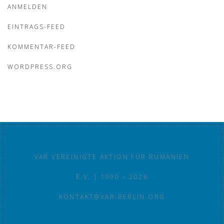
ANMELDEN
EINTRAGS-FEED
KOMMENTAR-FEED
WORDPRESS.ORG
VAR VEREINIGTE AKTION FÜR RUMÄNIEN
E.V. | 1990 – 2026
KONTAKT@VAR-BERLIN.ORG