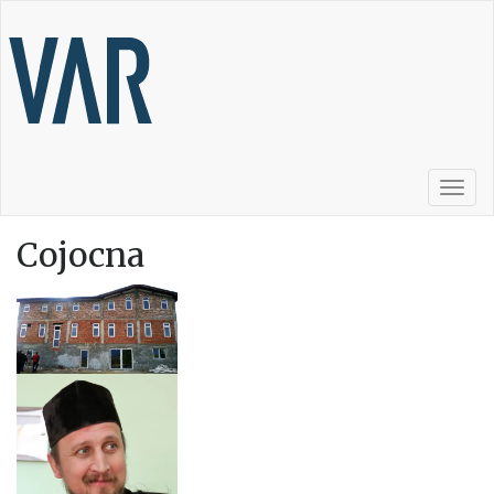
Togg
navig
Cojocna