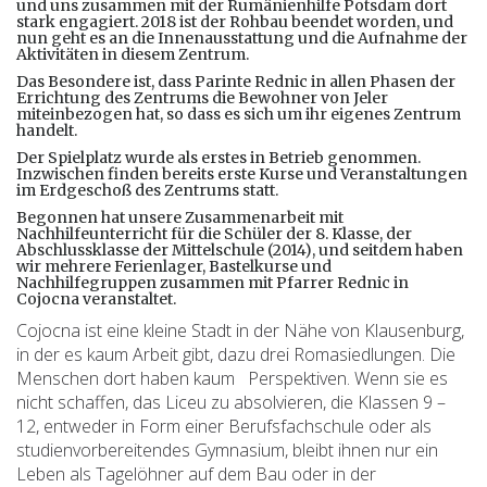
und uns zusammen mit der Rumänienhilfe Potsdam dort
stark engagiert. 2018 ist der Rohbau beendet worden, und
nun geht es an die Innenausstattung und die Aufnahme der
Aktivitäten in diesem Zentrum.
Das Besondere ist, dass Parinte Rednic in allen Phasen der
Errichtung des Zentrums die Bewohner von Jeler
miteinbezogen hat, so dass es sich um ihr eigenes Zentrum
handelt.
Der Spielplatz wurde als erstes in Betrieb genommen.
Inzwischen finden bereits erste Kurse und Veranstaltungen
im Erdgeschoß des Zentrums statt.
Begonnen hat unsere Zusammenarbeit mit
Nachhilfeunterricht für die Schüler der 8. Klasse, der
Abschlussklasse der Mittelschule (2014), und seitdem haben
wir mehrere Ferienlager, Bastelkurse und
Nachhilfegruppen zusammen mit Pfarrer Rednic in
Cojocna veranstaltet.
Cojocna ist eine kleine Stadt in der Nähe von Klausenburg,
in der es kaum Arbeit gibt, dazu drei Romasiedlungen. Die
Menschen dort haben kaum Perspektiven. Wenn sie es
nicht schaffen, das Liceu zu absolvieren, die Klassen 9 –
12, entweder in Form einer Berufsfachschule oder als
studienvorbereitendes Gymnasium, bleibt ihnen nur ein
Leben als Tagelöhner auf dem Bau oder in der